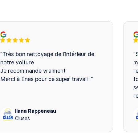
"Très bon nettoyage de l’intérieur de
"
notre voiture
m
Je recommande vraiment
r
Merci à Enes pour ce super travail !"
f
s
r
Ilana Rappeneau
Cluses