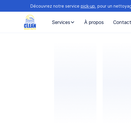
Découvrez notre service
pick-up
, pour un nettoya
Services
À propos
Contac