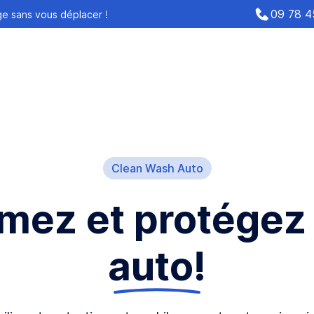
09 78 4
ge sans vous déplacer !
t
Clean Wash Auto
mez et protégez
auto!