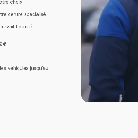
otre choix
e centre spécialisé
travail terminé
9€
es véhicules jusqu'au