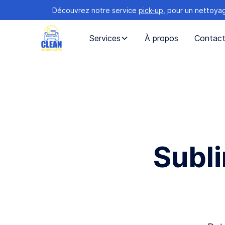
Découvrez notre service
pick-up
, pour un nettoya
Services
À propos
Contac
Subli