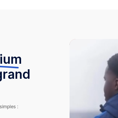
mium
grand
simples :